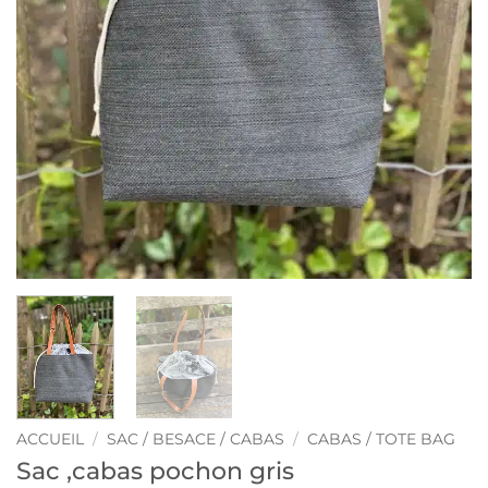
ACCUEIL
/
SAC / BESACE / CABAS
/
CABAS / TOTE BAG
Sac ,cabas pochon gris