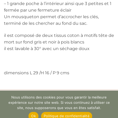
– 1 grande poche à l’intérieur ainsi que 3 petites et 1
fermée par une fermeture éclair
Un mousqueton permet d’accrocher les clés,
terminé de les chercher au fond du sac.
il est composé de deux tissus coton à motifs tête de
mort sur fond gris et noir à pois blancs
il est lavable à 30° avec un séchage doux
dimensions L 29 /H 16 / P 9 cms
À PROPOS
CONTACT
FAQ
Nous utilisons des cookies pour vous garantir la meilleure
CONDITIONS GÉNÉRALES DE VENTE
expérience sur notre site web. Si vous continuez à utiliser ce
POLITIQUE DE CONFIDENTIALITÉ
site, nous supposerons que vous en êtes satisfait.
Copyright Atelier d'Odile 2026 © SIREN 892 073 404 RM 38
Ok
Politique de confidentialité
-
Webdesign : geckom.fr