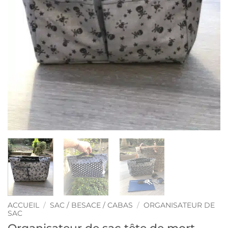
ACCUEIL
/
SAC / BESACE / CABAS
/
ORGANISATEUR DE
SAC
Organisateur de sac tête de mort