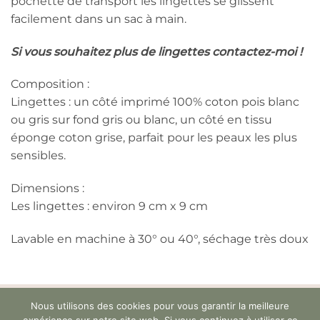
pochette de transport les lingettes se glissent
facilement dans un sac à main.
Si vous souhaitez plus de lingettes contactez-moi !
Composition :
Lingettes : un côté imprimé 100% coton pois blanc
ou gris sur fond gris ou blanc, un côté en tissu
éponge coton grise, parfait pour les peaux les plus
sensibles.
Dimensions :
Les lingettes : environ 9 cm x 9 cm
Lavable en machine à 30° ou 40°, séchage très doux
À PROPOS
CONTACT
FAQ
Nous utilisons des cookies pour vous garantir la meilleure
CONDITIONS GÉNÉRALES DE VENTE
expérience sur notre site web. Si vous continuez à utiliser ce